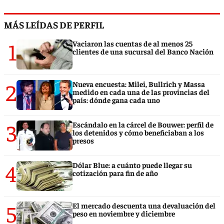
MÁS LEÍDAS DE PERFIL
1
Vaciaron las cuentas de al menos 25
clientes de una sucursal del Banco Nación
2
Nueva encuesta: Milei, Bullrich y Massa
medido en cada una de las provincias del
país: dónde gana cada uno
3
Escándalo en la cárcel de Bouwer: perfil de
los detenidos y cómo beneficiaban a los
presos
4
Dólar Blue: a cuánto puede llegar su
cotización para fin de año
5
El mercado descuenta una devaluación del
peso en noviembre y diciembre