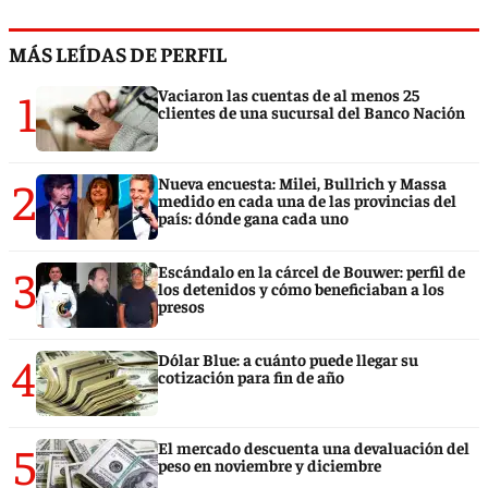
MÁS LEÍDAS DE PERFIL
1
Vaciaron las cuentas de al menos 25
clientes de una sucursal del Banco Nación
2
Nueva encuesta: Milei, Bullrich y Massa
medido en cada una de las provincias del
país: dónde gana cada uno
3
Escándalo en la cárcel de Bouwer: perfil de
los detenidos y cómo beneficiaban a los
presos
4
Dólar Blue: a cuánto puede llegar su
cotización para fin de año
5
El mercado descuenta una devaluación del
peso en noviembre y diciembre