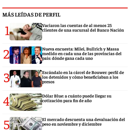
MÁS LEÍDAS DE PERFIL
1
Vaciaron las cuentas de al menos 25
clientes de una sucursal del Banco Nación
2
Nueva encuesta: Milei, Bullrich y Massa
medido en cada una de las provincias del
país: dónde gana cada uno
3
Escándalo en la cárcel de Bouwer: perfil de
los detenidos y cómo beneficiaban a los
presos
4
Dólar Blue: a cuánto puede llegar su
cotización para fin de año
5
El mercado descuenta una devaluación del
peso en noviembre y diciembre