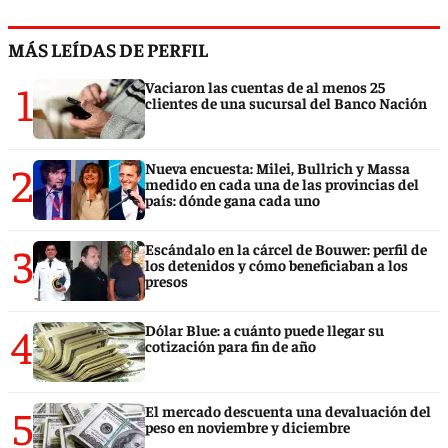
MÁS LEÍDAS DE PERFIL
1
Vaciaron las cuentas de al menos 25
clientes de una sucursal del Banco Nación
2
Nueva encuesta: Milei, Bullrich y Massa
medido en cada una de las provincias del
país: dónde gana cada uno
3
Escándalo en la cárcel de Bouwer: perfil de
los detenidos y cómo beneficiaban a los
presos
4
Dólar Blue: a cuánto puede llegar su
cotización para fin de año
5
El mercado descuenta una devaluación del
peso en noviembre y diciembre