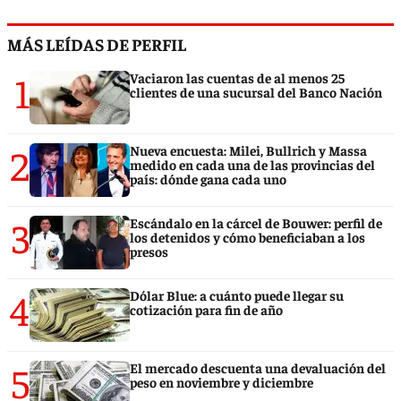
MÁS LEÍDAS DE PERFIL
1
Vaciaron las cuentas de al menos 25
clientes de una sucursal del Banco Nación
2
Nueva encuesta: Milei, Bullrich y Massa
medido en cada una de las provincias del
país: dónde gana cada uno
3
Escándalo en la cárcel de Bouwer: perfil de
los detenidos y cómo beneficiaban a los
presos
4
Dólar Blue: a cuánto puede llegar su
cotización para fin de año
5
El mercado descuenta una devaluación del
peso en noviembre y diciembre