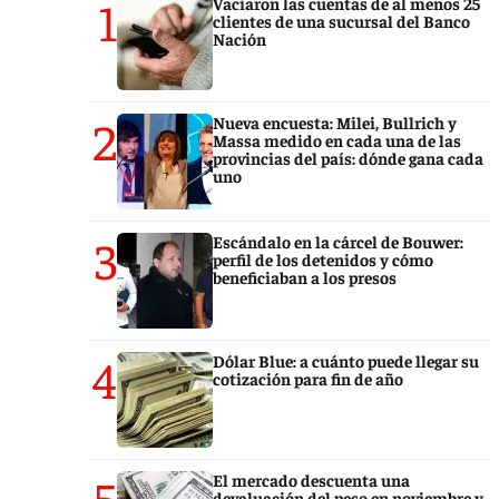
1
Vaciaron las cuentas de al menos 25
clientes de una sucursal del Banco
Nación
2
Nueva encuesta: Milei, Bullrich y
Massa medido en cada una de las
provincias del país: dónde gana cada
uno
3
Escándalo en la cárcel de Bouwer:
perfil de los detenidos y cómo
beneficiaban a los presos
4
Dólar Blue: a cuánto puede llegar su
cotización para fin de año
5
El mercado descuenta una
devaluación del peso en noviembre y