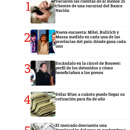
1
Vaciaron las cuentas de al menos 25
clientes de una sucursal del Banco
Nación
2
Nueva encuesta: Milei, Bullrich y
Massa medido en cada una de las
provincias del país: dónde gana cada
uno
3
Escándalo en la cárcel de Bouwer:
perfil de los detenidos y cómo
beneficiaban a los presos
4
Dólar Blue: a cuánto puede llegar su
cotización para fin de año
5
El mercado descuenta una
devaluación del peso en noviembre y