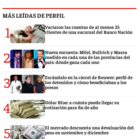
MÁS LEÍDAS DE PERFIL
1
Vaciaron las cuentas de al menos 25
clientes de una sucursal del Banco Nación
2
Nueva encuesta: Milei, Bullrich y Massa
medido en cada una de las provincias del
país: dónde gana cada uno
3
Escándalo en la cárcel de Bouwer: perfil de
los detenidos y cómo beneficiaban a los
presos
4
Dólar Blue: a cuánto puede llegar su
cotización para fin de año
5
El mercado descuenta una devaluación del
peso en noviembre y diciembre