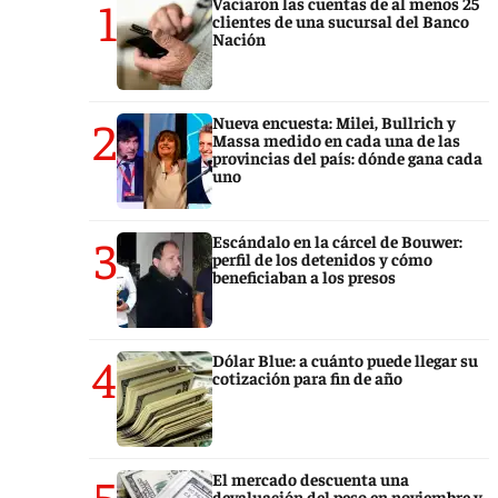
1
Vaciaron las cuentas de al menos 25
clientes de una sucursal del Banco
Nación
2
Nueva encuesta: Milei, Bullrich y
Massa medido en cada una de las
provincias del país: dónde gana cada
uno
3
Escándalo en la cárcel de Bouwer:
perfil de los detenidos y cómo
beneficiaban a los presos
4
Dólar Blue: a cuánto puede llegar su
cotización para fin de año
5
El mercado descuenta una
devaluación del peso en noviembre y