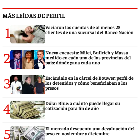
MÁS LEÍDAS DE PERFIL
1
Vaciaron las cuentas de al menos 25
clientes de una sucursal del Banco Nación
2
Nueva encuesta: Milei, Bullrich y Massa
medido en cada una de las provincias del
país: dónde gana cada uno
3
Escándalo en la cárcel de Bouwer: perfil de
los detenidos y cómo beneficiaban a los
presos
4
Dólar Blue: a cuánto puede llegar su
cotización para fin de año
5
El mercado descuenta una devaluación del
peso en noviembre y diciembre