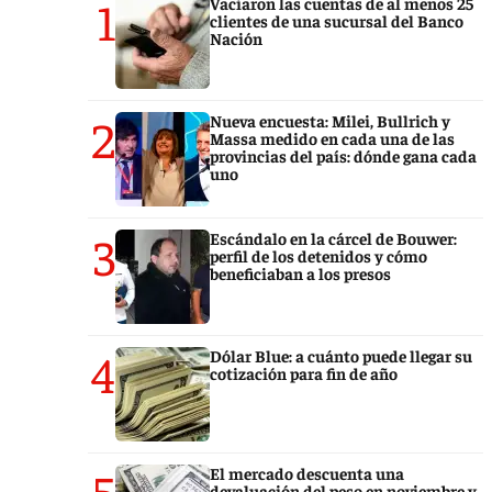
1
Vaciaron las cuentas de al menos 25
clientes de una sucursal del Banco
Nación
2
Nueva encuesta: Milei, Bullrich y
Massa medido en cada una de las
provincias del país: dónde gana cada
uno
3
Escándalo en la cárcel de Bouwer:
perfil de los detenidos y cómo
beneficiaban a los presos
4
Dólar Blue: a cuánto puede llegar su
cotización para fin de año
5
El mercado descuenta una
devaluación del peso en noviembre y