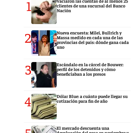
1
Vaciaron las cuentas de al menos 25
clientes de una sucursal del Banco
Nación
2
Nueva encuesta: Milei, Bullrich y
Massa medido en cada una de las
provincias del país: dónde gana cada
uno
3
Escándalo en la cárcel de Bouwer:
perfil de los detenidos y cómo
beneficiaban a los presos
4
Dólar Blue: a cuánto puede llegar su
cotización para fin de año
5
El mercado descuenta una
devaluación del peso en noviembre y