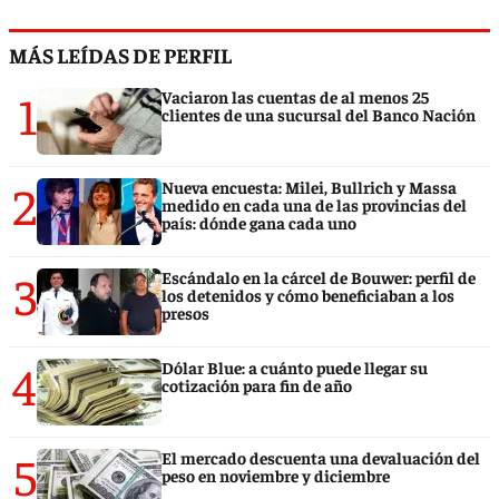
MÁS LEÍDAS DE PERFIL
1
Vaciaron las cuentas de al menos 25
clientes de una sucursal del Banco Nación
2
Nueva encuesta: Milei, Bullrich y Massa
medido en cada una de las provincias del
país: dónde gana cada uno
3
Escándalo en la cárcel de Bouwer: perfil de
los detenidos y cómo beneficiaban a los
presos
4
Dólar Blue: a cuánto puede llegar su
cotización para fin de año
5
El mercado descuenta una devaluación del
peso en noviembre y diciembre