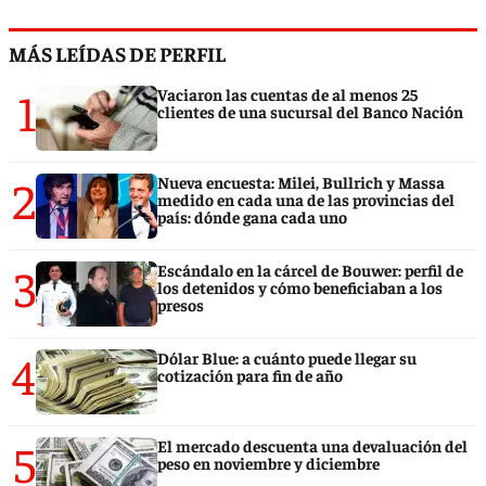
MÁS LEÍDAS DE PERFIL
1
Vaciaron las cuentas de al menos 25
clientes de una sucursal del Banco Nación
2
Nueva encuesta: Milei, Bullrich y Massa
medido en cada una de las provincias del
país: dónde gana cada uno
3
Escándalo en la cárcel de Bouwer: perfil de
los detenidos y cómo beneficiaban a los
presos
4
Dólar Blue: a cuánto puede llegar su
cotización para fin de año
5
El mercado descuenta una devaluación del
peso en noviembre y diciembre