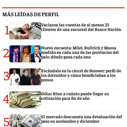
MÁS LEÍDAS DE PERFIL
1
Vaciaron las cuentas de al menos 25
clientes de una sucursal del Banco Nación
2
Nueva encuesta: Milei, Bullrich y Massa
medido en cada una de las provincias del
país: dónde gana cada uno
3
Escándalo en la cárcel de Bouwer: perfil de
los detenidos y cómo beneficiaban a los
presos
4
Dólar Blue: a cuánto puede llegar su
cotización para fin de año
5
El mercado descuenta una devaluación del
peso en noviembre y diciembre