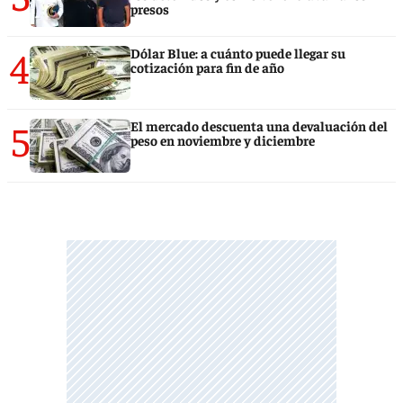
presos
4
Dólar Blue: a cuánto puede llegar su
cotización para fin de año
5
El mercado descuenta una devaluación del
peso en noviembre y diciembre