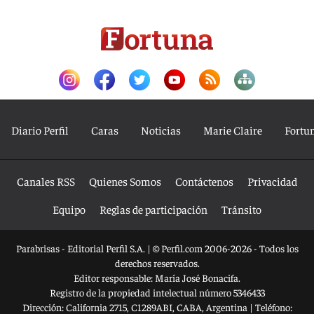
Diario Perfil
Caras
Noticias
Marie Claire
Fortu
Canales RSS
Quienes Somos
Contáctenos
Privacidad
Equipo
Reglas de participación
Tránsito
Parabrisas - Editorial Perfil S.A.
| © Perfil.com 2006-2026 - Todos los
derechos reservados.
Editor responsable: María José Bonacifa.
Registro de la propiedad intelectual número 5346433
Dirección:
California 2715
,
C1289ABI
,
CABA, Argentina
| Teléfono: