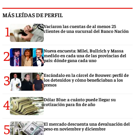
MÁS LEÍDAS DE PERFIL
1
Vaciaron las cuentas de al menos 25
clientes de una sucursal del Banco Nación
2
Nueva encuesta: Milei, Bullrich y Massa
medido en cada una de las provincias del
país: dónde gana cada uno
3
Escándalo en la cárcel de Bouwer: perfil de
los detenidos y cómo beneficiaban a los
presos
4
Dólar Blue: a cuánto puede llegar su
cotización para fin de año
5
El mercado descuenta una devaluación del
peso en noviembre y diciembre