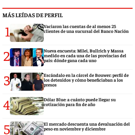
MÁS LEÍDAS DE PERFIL
1
Vaciaron las cuentas de al menos 25
clientes de una sucursal del Banco Nación
2
Nueva encuesta: Milei, Bullrich y Massa
medido en cada una de las provincias del
país: dónde gana cada uno
3
Escándalo en la cárcel de Bouwer: perfil de
los detenidos y cómo beneficiaban a los
presos
4
Dólar Blue: a cuánto puede llegar su
cotización para fin de año
5
El mercado descuenta una devaluación del
peso en noviembre y diciembre