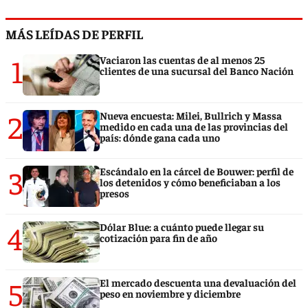
MÁS LEÍDAS DE PERFIL
1
Vaciaron las cuentas de al menos 25
clientes de una sucursal del Banco Nación
2
Nueva encuesta: Milei, Bullrich y Massa
medido en cada una de las provincias del
país: dónde gana cada uno
3
Escándalo en la cárcel de Bouwer: perfil de
los detenidos y cómo beneficiaban a los
presos
4
Dólar Blue: a cuánto puede llegar su
cotización para fin de año
5
El mercado descuenta una devaluación del
peso en noviembre y diciembre