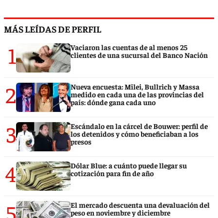
MÁS LEÍDAS DE PERFIL
1
Vaciaron las cuentas de al menos 25
clientes de una sucursal del Banco Nación
2
Nueva encuesta: Milei, Bullrich y Massa
medido en cada una de las provincias del
país: dónde gana cada uno
3
Escándalo en la cárcel de Bouwer: perfil de
los detenidos y cómo beneficiaban a los
presos
4
Dólar Blue: a cuánto puede llegar su
cotización para fin de año
5
El mercado descuenta una devaluación del
peso en noviembre y diciembre