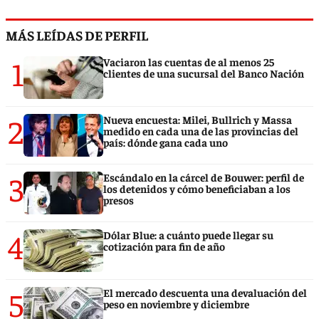
MÁS LEÍDAS DE PERFIL
1
Vaciaron las cuentas de al menos 25
clientes de una sucursal del Banco Nación
2
Nueva encuesta: Milei, Bullrich y Massa
medido en cada una de las provincias del
país: dónde gana cada uno
3
Escándalo en la cárcel de Bouwer: perfil de
los detenidos y cómo beneficiaban a los
presos
4
Dólar Blue: a cuánto puede llegar su
cotización para fin de año
5
El mercado descuenta una devaluación del
peso en noviembre y diciembre