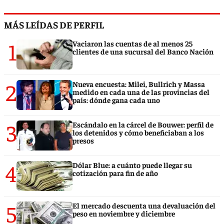
MÁS LEÍDAS DE PERFIL
1
Vaciaron las cuentas de al menos 25
clientes de una sucursal del Banco Nación
2
Nueva encuesta: Milei, Bullrich y Massa
medido en cada una de las provincias del
país: dónde gana cada uno
3
Escándalo en la cárcel de Bouwer: perfil de
los detenidos y cómo beneficiaban a los
presos
4
Dólar Blue: a cuánto puede llegar su
cotización para fin de año
5
El mercado descuenta una devaluación del
peso en noviembre y diciembre