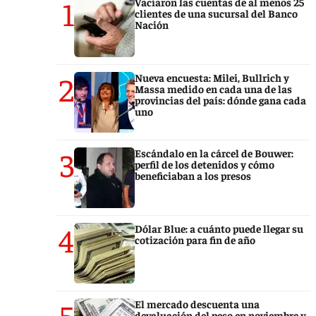
1
Vaciaron las cuentas de al menos 25
clientes de una sucursal del Banco
Nación
2
Nueva encuesta: Milei, Bullrich y
Massa medido en cada una de las
provincias del país: dónde gana cada
uno
3
Escándalo en la cárcel de Bouwer:
perfil de los detenidos y cómo
beneficiaban a los presos
4
Dólar Blue: a cuánto puede llegar su
cotización para fin de año
5
El mercado descuenta una
devaluación del peso en noviembre y