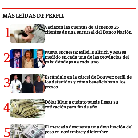
MÁS LEÍDAS DE PERFIL
1
Vaciaron las cuentas de al menos 25
clientes de una sucursal del Banco Nación
2
Nueva encuesta: Milei, Bullrich y Massa
medido en cada una de las provincias del
país: dónde gana cada uno
3
Escándalo en la cárcel de Bouwer: perfil de
los detenidos y cómo beneficiaban a los
presos
4
Dólar Blue: a cuánto puede llegar su
cotización para fin de año
5
El mercado descuenta una devaluación del
peso en noviembre y diciembre