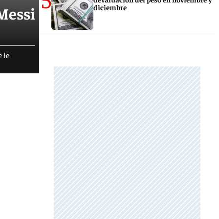
diciembre
 Messi
e le