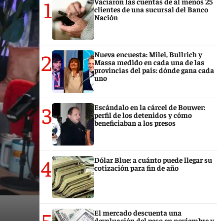
1
Vaciaron las cuentas de al menos 25
clientes de una sucursal del Banco
Nación
2
Nueva encuesta: Milei, Bullrich y
Massa medido en cada una de las
provincias del país: dónde gana cada
uno
3
Escándalo en la cárcel de Bouwer:
perfil de los detenidos y cómo
beneficiaban a los presos
4
Dólar Blue: a cuánto puede llegar su
cotización para fin de año
5
El mercado descuenta una
devaluación del peso en noviembre y