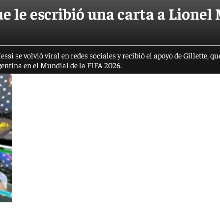
e le escribió una carta a Lionel
si se volvió viral en redes sociales y recibió el apoyo de Gillette, qu
rgentina en el Mundial de la FIFA 2026.