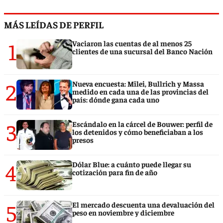
MÁS LEÍDAS DE PERFIL
1
Vaciaron las cuentas de al menos 25
clientes de una sucursal del Banco Nación
2
Nueva encuesta: Milei, Bullrich y Massa
medido en cada una de las provincias del
país: dónde gana cada uno
3
Escándalo en la cárcel de Bouwer: perfil de
los detenidos y cómo beneficiaban a los
presos
4
Dólar Blue: a cuánto puede llegar su
cotización para fin de año
5
El mercado descuenta una devaluación del
peso en noviembre y diciembre