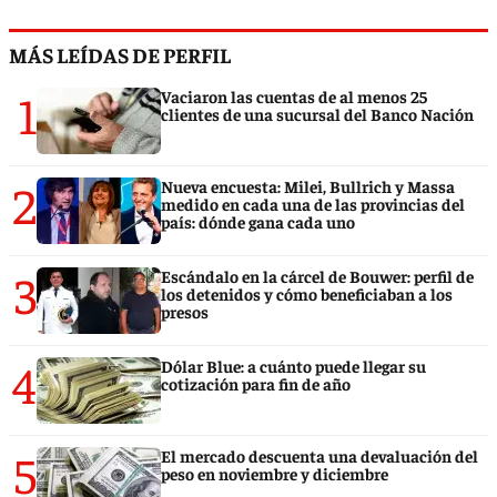
MÁS LEÍDAS DE PERFIL
1
Vaciaron las cuentas de al menos 25
clientes de una sucursal del Banco Nación
2
Nueva encuesta: Milei, Bullrich y Massa
medido en cada una de las provincias del
país: dónde gana cada uno
3
Escándalo en la cárcel de Bouwer: perfil de
los detenidos y cómo beneficiaban a los
presos
4
Dólar Blue: a cuánto puede llegar su
cotización para fin de año
5
El mercado descuenta una devaluación del
peso en noviembre y diciembre