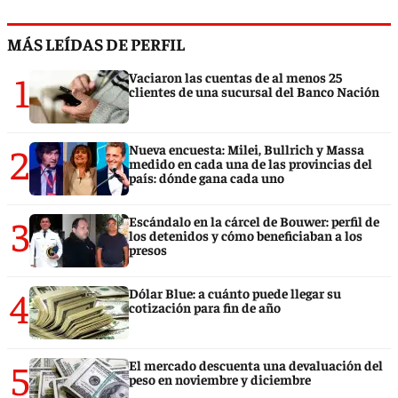
MÁS LEÍDAS DE PERFIL
1
Vaciaron las cuentas de al menos 25
clientes de una sucursal del Banco Nación
2
Nueva encuesta: Milei, Bullrich y Massa
medido en cada una de las provincias del
país: dónde gana cada uno
3
Escándalo en la cárcel de Bouwer: perfil de
los detenidos y cómo beneficiaban a los
presos
4
Dólar Blue: a cuánto puede llegar su
cotización para fin de año
5
El mercado descuenta una devaluación del
peso en noviembre y diciembre