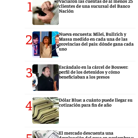
1
Vaciaron las cuentas de al menos 25
clientes de una sucursal del Banco
Nación
2
Nueva encuesta: Milei, Bullrich y
Massa medido en cada una de las
provincias del país: dónde gana cada
uno
3
Escándalo en la cárcel de Bouwer:
perfil de los detenidos y cómo
beneficiaban a los presos
4
Dólar Blue: a cuánto puede llegar su
cotización para fin de año
5
El mercado descuenta una
devaluación del peso en noviembre y