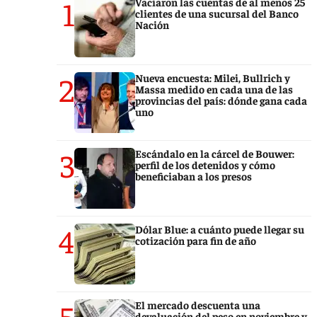
1
Vaciaron las cuentas de al menos 25
clientes de una sucursal del Banco
Nación
2
Nueva encuesta: Milei, Bullrich y
Massa medido en cada una de las
provincias del país: dónde gana cada
uno
3
Escándalo en la cárcel de Bouwer:
perfil de los detenidos y cómo
beneficiaban a los presos
4
Dólar Blue: a cuánto puede llegar su
cotización para fin de año
5
El mercado descuenta una
devaluación del peso en noviembre y