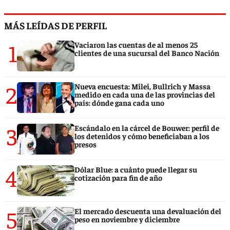
MÁS LEÍDAS DE PERFIL
1
Vaciaron las cuentas de al menos 25
clientes de una sucursal del Banco Nación
2
Nueva encuesta: Milei, Bullrich y Massa
medido en cada una de las provincias del
país: dónde gana cada uno
3
Escándalo en la cárcel de Bouwer: perfil de
los detenidos y cómo beneficiaban a los
presos
4
Dólar Blue: a cuánto puede llegar su
cotización para fin de año
5
El mercado descuenta una devaluación del
peso en noviembre y diciembre