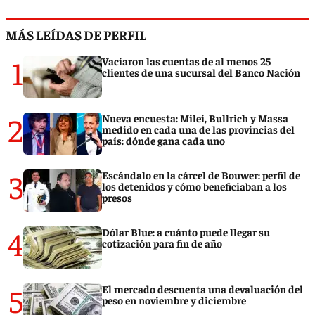
MÁS LEÍDAS DE PERFIL
1
Vaciaron las cuentas de al menos 25
clientes de una sucursal del Banco Nación
2
Nueva encuesta: Milei, Bullrich y Massa
medido en cada una de las provincias del
país: dónde gana cada uno
3
Escándalo en la cárcel de Bouwer: perfil de
los detenidos y cómo beneficiaban a los
presos
4
Dólar Blue: a cuánto puede llegar su
cotización para fin de año
5
El mercado descuenta una devaluación del
peso en noviembre y diciembre