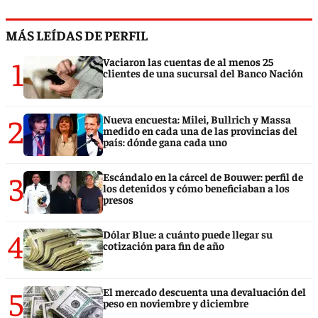
MÁS LEÍDAS DE PERFIL
1
Vaciaron las cuentas de al menos 25
clientes de una sucursal del Banco Nación
2
Nueva encuesta: Milei, Bullrich y Massa
medido en cada una de las provincias del
país: dónde gana cada uno
3
Escándalo en la cárcel de Bouwer: perfil de
los detenidos y cómo beneficiaban a los
presos
4
Dólar Blue: a cuánto puede llegar su
cotización para fin de año
5
El mercado descuenta una devaluación del
peso en noviembre y diciembre