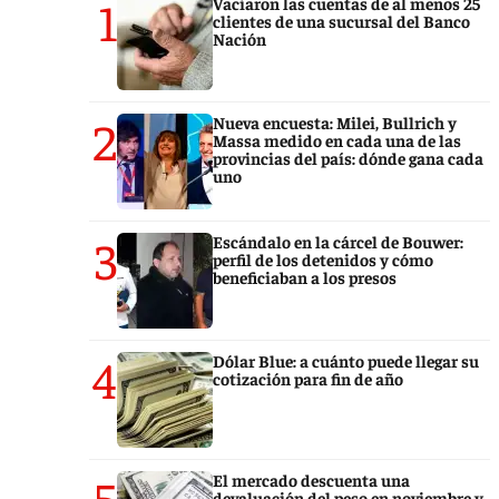
1
Vaciaron las cuentas de al menos 25
clientes de una sucursal del Banco
Nación
2
Nueva encuesta: Milei, Bullrich y
Massa medido en cada una de las
provincias del país: dónde gana cada
uno
3
Escándalo en la cárcel de Bouwer:
perfil de los detenidos y cómo
beneficiaban a los presos
4
Dólar Blue: a cuánto puede llegar su
cotización para fin de año
5
El mercado descuenta una
devaluación del peso en noviembre y