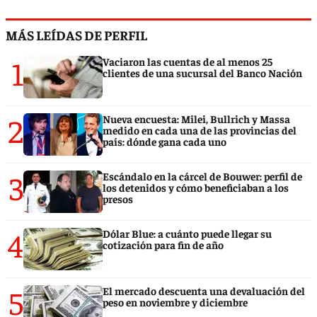
MÁS LEÍDAS DE PERFIL
1
Vaciaron las cuentas de al menos 25
clientes de una sucursal del Banco Nación
2
Nueva encuesta: Milei, Bullrich y Massa
medido en cada una de las provincias del
país: dónde gana cada uno
3
Escándalo en la cárcel de Bouwer: perfil de
los detenidos y cómo beneficiaban a los
presos
4
Dólar Blue: a cuánto puede llegar su
cotización para fin de año
5
El mercado descuenta una devaluación del
peso en noviembre y diciembre