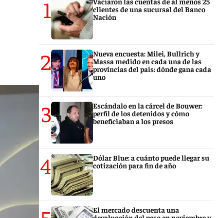
1
Vaciaron las cuentas de al menos 25
clientes de una sucursal del Banco
Nación
2
Nueva encuesta: Milei, Bullrich y
Massa medido en cada una de las
provincias del país: dónde gana cada
uno
3
Escándalo en la cárcel de Bouwer:
perfil de los detenidos y cómo
beneficiaban a los presos
4
Dólar Blue: a cuánto puede llegar su
cotización para fin de año
5
El mercado descuenta una
devaluación del peso en noviembre y