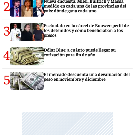
2
Nueva encuesta: Milei, Bullrich y Massa
medido en cada una de las provincias del
país: dónde gana cada uno
3
Escándalo en la cárcel de Bouwer: perfil de
los detenidos y cómo beneficiaban a los
presos
4
Dólar Blue: a cuánto puede llegar su
cotización para fin de año
5
El mercado descuenta una devaluación del
peso en noviembre y diciembre