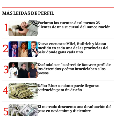
MÁS LEÍDAS DE PERFIL
1
Vaciaron las cuentas de al menos 25
clientes de una sucursal del Banco Nación
2
Nueva encuesta: Milei, Bullrich y Massa
medido en cada una de las provincias del
país: dónde gana cada uno
3
Escándalo en la cárcel de Bouwer: perfil de
los detenidos y cómo beneficiaban a los
presos
4
Dólar Blue: a cuánto puede llegar su
cotización para fin de año
5
El mercado descuenta una devaluación del
peso en noviembre y diciembre