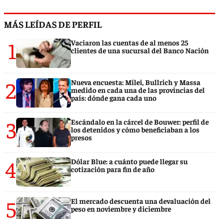
MÁS LEÍDAS DE PERFIL
1
Vaciaron las cuentas de al menos 25
clientes de una sucursal del Banco Nación
2
Nueva encuesta: Milei, Bullrich y Massa
medido en cada una de las provincias del
país: dónde gana cada uno
3
Escándalo en la cárcel de Bouwer: perfil de
los detenidos y cómo beneficiaban a los
presos
4
Dólar Blue: a cuánto puede llegar su
cotización para fin de año
5
El mercado descuenta una devaluación del
peso en noviembre y diciembre