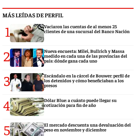
MÁS LEÍDAS DE PERFIL
1
Vaciaron las cuentas de al menos 25
clientes de una sucursal del Banco Nación
2
Nueva encuesta: Milei, Bullrich y Massa
medido en cada una de las provincias del
país: dónde gana cada uno
3
Escándalo en la cárcel de Bouwer: perfil de
los detenidos y cómo beneficiaban a los
presos
4
Dólar Blue: a cuánto puede llegar su
cotización para fin de año
5
El mercado descuenta una devaluación del
peso en noviembre y diciembre