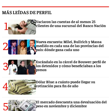
MÁS LEÍDAS DE PERFIL
1
Vaciaron las cuentas de al menos 25
clientes de una sucursal del Banco Nación
2
Nueva encuesta: Milei, Bullrich y Massa
medido en cada una de las provincias del
país: dónde gana cada uno
3
Escándalo en la cárcel de Bouwer: perfil de
los detenidos y cómo beneficiaban a los
presos
4
Dólar Blue: a cuánto puede llegar su
cotización para fin de año
5
El mercado descuenta una devaluación del
peso en noviembre y diciembre