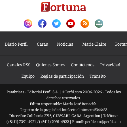
Diario Perfil
Caras
Noticias
Marie Claire
Fortu
Canales RSS
Quienes Somos
Contáctenos
Privacidad
Equipo
Reglas de participación
Tránsito
Parabrisas - Editorial Perfil S.A.
| © Perfil.com 2006-2026 - Todos los
derechos reservados.
Editor responsable: María José Bonacifa.
Registro de la propiedad intelectual número 5346433
Dirección:
California 2715
,
C1289ABI
,
CABA, Argentina
| Teléfono:
(+5411) 7091-4921
/
(+5411) 7091-4922
| E-mail:
perfilcom@perfil.com