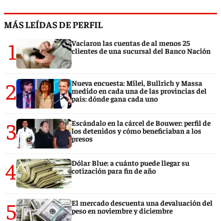
MÁS LEÍDAS DE PERFIL
1
Vaciaron las cuentas de al menos 25
clientes de una sucursal del Banco Nación
2
Nueva encuesta: Milei, Bullrich y Massa
medido en cada una de las provincias del
país: dónde gana cada uno
3
Escándalo en la cárcel de Bouwer: perfil de
los detenidos y cómo beneficiaban a los
presos
4
Dólar Blue: a cuánto puede llegar su
cotización para fin de año
5
El mercado descuenta una devaluación del
peso en noviembre y diciembre