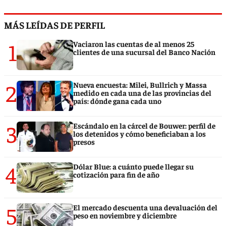
MÁS LEÍDAS DE PERFIL
1
Vaciaron las cuentas de al menos 25
clientes de una sucursal del Banco Nación
2
Nueva encuesta: Milei, Bullrich y Massa
medido en cada una de las provincias del
país: dónde gana cada uno
3
Escándalo en la cárcel de Bouwer: perfil de
los detenidos y cómo beneficiaban a los
presos
4
Dólar Blue: a cuánto puede llegar su
cotización para fin de año
5
El mercado descuenta una devaluación del
peso en noviembre y diciembre