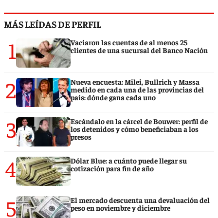
MÁS LEÍDAS DE PERFIL
1
Vaciaron las cuentas de al menos 25
clientes de una sucursal del Banco Nación
2
Nueva encuesta: Milei, Bullrich y Massa
medido en cada una de las provincias del
país: dónde gana cada uno
3
Escándalo en la cárcel de Bouwer: perfil de
los detenidos y cómo beneficiaban a los
presos
4
Dólar Blue: a cuánto puede llegar su
cotización para fin de año
5
El mercado descuenta una devaluación del
peso en noviembre y diciembre