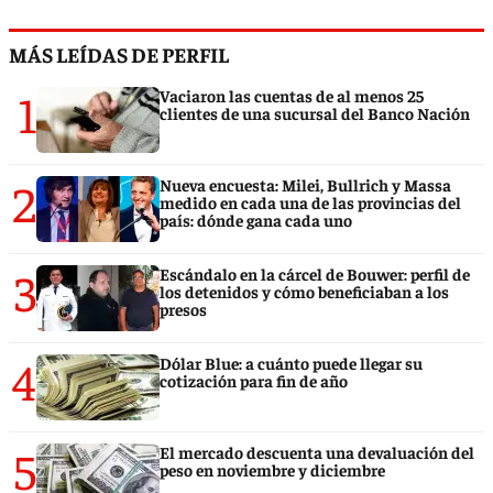
MÁS LEÍDAS DE PERFIL
1
Vaciaron las cuentas de al menos 25
clientes de una sucursal del Banco Nación
2
Nueva encuesta: Milei, Bullrich y Massa
medido en cada una de las provincias del
país: dónde gana cada uno
3
Escándalo en la cárcel de Bouwer: perfil de
los detenidos y cómo beneficiaban a los
presos
4
Dólar Blue: a cuánto puede llegar su
cotización para fin de año
5
El mercado descuenta una devaluación del
peso en noviembre y diciembre