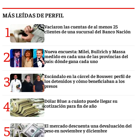
MÁS LEÍDAS DE PERFIL
1
Vaciaron las cuentas de al menos 25
clientes de una sucursal del Banco Nación
2
Nueva encuesta: Milei, Bullrich y Massa
medido en cada una de las provincias del
país: dónde gana cada uno
3
Escándalo en la cárcel de Bouwer: perfil de
los detenidos y cómo beneficiaban a los
presos
4
Dólar Blue: a cuánto puede llegar su
cotización para fin de año
5
El mercado descuenta una devaluación del
peso en noviembre y diciembre