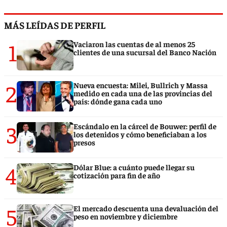
MÁS LEÍDAS DE PERFIL
1
Vaciaron las cuentas de al menos 25
clientes de una sucursal del Banco Nación
2
Nueva encuesta: Milei, Bullrich y Massa
medido en cada una de las provincias del
país: dónde gana cada uno
3
Escándalo en la cárcel de Bouwer: perfil de
los detenidos y cómo beneficiaban a los
presos
4
Dólar Blue: a cuánto puede llegar su
cotización para fin de año
5
El mercado descuenta una devaluación del
peso en noviembre y diciembre