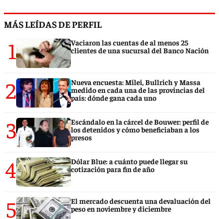
MÁS LEÍDAS DE PERFIL
1
Vaciaron las cuentas de al menos 25
clientes de una sucursal del Banco Nación
2
Nueva encuesta: Milei, Bullrich y Massa
medido en cada una de las provincias del
país: dónde gana cada uno
3
Escándalo en la cárcel de Bouwer: perfil de
los detenidos y cómo beneficiaban a los
presos
4
Dólar Blue: a cuánto puede llegar su
cotización para fin de año
5
El mercado descuenta una devaluación del
peso en noviembre y diciembre