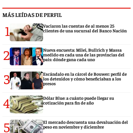
MÁS LEÍDAS DE PERFIL
1
Vaciaron las cuentas de al menos 25
clientes de una sucursal del Banco Nación
2
Nueva encuesta: Milei, Bullrich y Massa
medido en cada una de las provincias del
país: dónde gana cada uno
3
Escándalo en la cárcel de Bouwer: perfil de
los detenidos y cómo beneficiaban a los
presos
4
Dólar Blue: a cuánto puede llegar su
cotización para fin de año
5
El mercado descuenta una devaluación del
peso en noviembre y diciembre